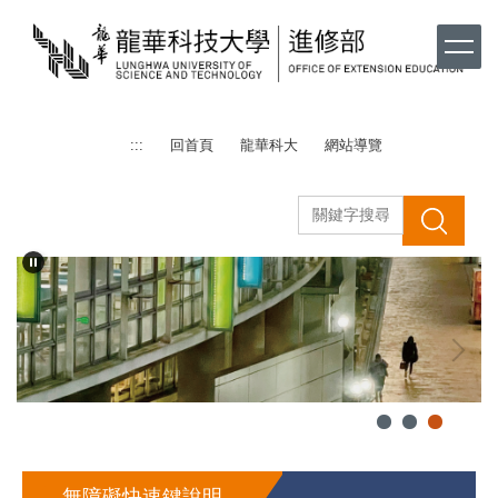
跳
到
主
要
內
容
:::
回首頁
龍華科大
網站導覽
區
搜 尋
無障礙快速鍵說明