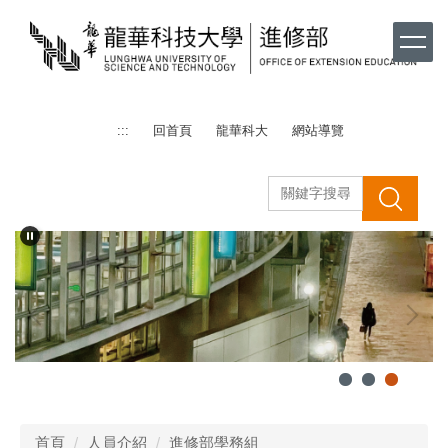
跳
到
主
要
內
容
:::
回首頁
龍華科大
網站導覽
區
搜 尋
首頁
人員介紹
進修部學務組