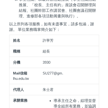
推展、「校長、主任有約」座談會召開辦理與
結報、社團幹部工作講習會、社團會議召開辦
理、進修部各項活動籌畫與執行）。
以上所列各項服務，如有未盡事宜，請多包涵，謝
謝。 單位業務職掌簡介如下：
許寧芳
姓名
職稱
分機
Mail信箱
代理人
承辦業
組長
3930
SU277@gm.
lhu.edu.tw
朱士君
導承主任之命，綜理並督
導全組所有業務，並協調