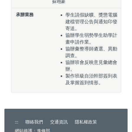
蘇翊豪
學生請假缺曠、獎懲電腦
建檔管理公告與通知印發
寄送。
協辦學生弱勢學生助學計
畫申請作業。
協辦彙整導師遴選、異動
調查。
協辦班會反映意見彙總會
辦。
製作班級自治幹部簽到表
及掌握簽到情形。
:::
聯絡我們
交通資訊
隱私權政策
網站維護：進修部