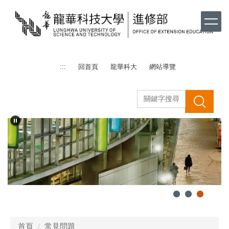
跳
到
主
要
內
容
:::
回首頁
龍華科大
網站導覽
區
搜 尋
首頁
常見問題